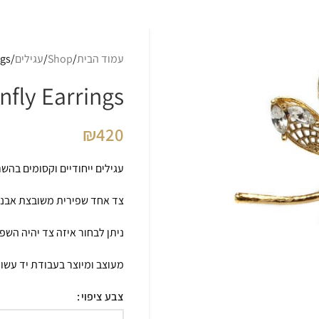
עמוד הבית
Shop
עגילים
ngs
nfly Earrings
₪
420
עגילים ייחודיים וקסומים בהשר
צד אחד שפירית משובצת אבני סברובס
ניתן לבחור איזה צד יהיה השפי
מעוצב ומיוצר בעבודת יד עשוי פליז
צבע ציפוי