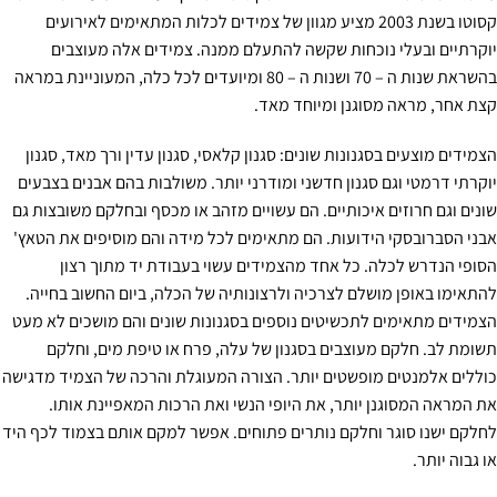
קסוטו בשנת 2003 מציע מגוון של צמידים לכלות המתאימים לאירועים
יוקרתיים ובעלי נוכחות שקשה להתעלם ממנה. צמידים אלה מעוצבים
בהשראת שנות ה – 70 ושנות ה – 80 ומיועדים לכל כלה, המעוניינת במראה
קצת אחר, מראה מסוגנן ומיוחד מאד.
הצמידים מוצעים בסגנונות שונים: סגנון קלאסי, סגנון עדין ורך מאד, סגנון
יוקרתי דרמטי וגם סגנון חדשני ומודרני יותר. משולבות בהם אבנים בצבעים
שונים וגם חרוזים איכותיים. הם עשויים מזהב או מכסף ובחלקם משובצות גם
אבני הסברובסקי הידועות. הם מתאימים לכל מידה והם מוסיפים את הטאץ'
הסופי הנדרש לכלה. כל אחד מהצמידים עשוי בעבודת יד מתוך רצון
להתאימו באופן מושלם לצרכיה ולרצונותיה של הכלה, ביום החשוב בחייה.
הצמידים מתאימים לתכשיטים נוספים בסגנונות שונים והם מושכים לא מעט
תשומת לב. חלקם מעוצבים בסגנון של עלה, פרח או טיפת מים, וחלקם
כוללים אלמנטים מופשטים יותר. הצורה המעוגלת והרכה של הצמיד מדגישה
את המראה המסוגנן יותר, את היופי הנשי ואת הרכות המאפיינת אותו.
לחלקם ישנו סוגר וחלקם נותרים פתוחים. אפשר למקם אותם בצמוד לכף היד
או גבוה יותר.