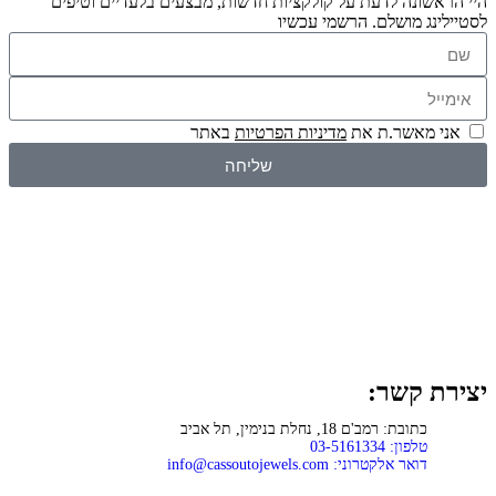
היי הראשונה לדעת על קולקציות חדשות, מבצעים בלעדיים וטיפים
לסטיילינג מושלם. הרשמי עכשיו
אני מאשר.ת את
מדיניות הפרטיות
באתר
שליחה
יצירת קשר:
כתובת: רמב'ם 18, נחלת בנימין, תל אביב
טלפון: 03-5161334
דואר אלקטרוני:
info@cassoutojewels.com