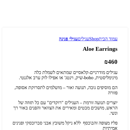
עמוד הבית
Shop
עגילים
עגילי פנינה
Aloe Earrings
₪
460
עגילים מודרניים-קלאסיים שמתאים לשמלת כלה
מינימליסטית, boho-שיק, וינטג' או אפילו לוק ערב אלגנטי.
הם מוסיפים גובה, תנועה ואור – מושלמים לתסרוקת אסופה,
פזורה
יוצרים תנועה זורמת – העגילים "רוקדים" עם כל תזוזה של
הראש, מושכים מבטים ומאירים את הצוואר והפנים באור רך
ונשי.
פליז מצופה זהב\כסף ללא ניקל משובץ אבני סברובסקי ופנינים
אמיתיות