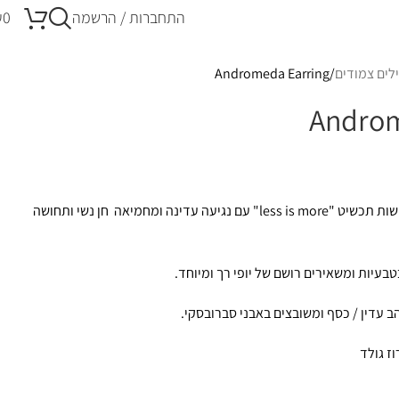
התחברות / הרשמה
0
₪
לים צמודים
Andromeda Earring
Androm
בחירה מושלמת לכלות שמחפשות תכשיט "less is more" עם נגיעה עדינה ומחמיאה חן נשי ותחושה
עיות ומשאירים רושם של יופי רך ומיוחד.
הב עדין / כסף ומשובצים באבני סברובסקי.
וז גולד