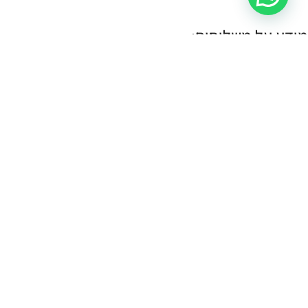
מידע על משלוחים:
במידה הפריט במלאי- הוא יימסר לך עד 4 ימי עסקים.
תוכלי לשלוח קישור לעמוד המוצר, תמונה או צילום מסך
בקישור כאן
, ונענה
לך אם הוא קיים במלאי.
במידה והפריט לא במלאי נייצר אותו והוא ימסר עד לך עד 10 ימי עסקים:
עלות שליח עד הבית (לכל חלקי הארץ):
30 ש"ח.
איסוף עצמי:
איסוף עצמי מתבצע מהחנות שלנו ברחוב רמב"ם 18 תל אביב.
א-ה 11:00-17:00
שישי 10:00-14:00
כל הזכויות שמורות CASSOUTO Jewelry & Accessories |
MANTA WEB