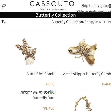
Skip to navigation
תפריט
Skip to main content
Butterfly Collection
עמוד הבית
Shop
Butterfly Collection
Butterflies Comb
Arctic skipper butterfly Comb
₪
650
₪
460
Butterfly Bun
₪
1,400