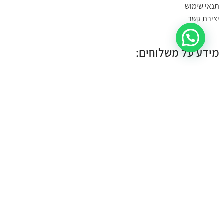
תנאי שימוש
יצירת קשר
מידע על משלוחים:
במידה הפריט במלאי- הוא יימסר לך עד 4 ימי עסקים.
תוכלי לשלוח קישור לעמוד המוצר, תמונה או צילום מסך
בקישור כאן
, ונענה
לך אם הוא קיים במלאי.
במידה והפריט לא במלאי נייצר אותו והוא ימסר עד לך עד 10 ימי עסקים:
עלות שליח עד הבית (לכל חלקי הארץ):
30 ש"ח.
איסוף עצמי:
איסוף עצמי מתבצע מהחנות שלנו ברחוב רמב"ם 18 תל אביב.
א-ה 11:00-17:00
שישי 10:00-14:00
כל הזכויות שמורות CASSOUTO Jewelry & Accessories |
MANTA WEB