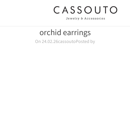
orchid earrings
On 24.02.26
cassouto
Posted by