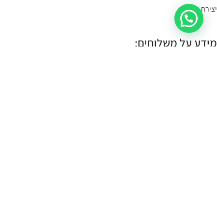
יצירת קשר
מידע על משלוחים:
במידה הפריט במלאי- הוא יימסר לך עד 4 ימי עסקים.
תוכלי לשלוח קישור לעמוד המוצר, תמונה או צילום מסך
בקישור כאן
, ונענה
לך אם הוא קיים במלאי.
במידה והפריט לא במלאי נייצר אותו והוא ימסר עד לך עד 10 ימי עסקים:
עלות שליח עד הבית (לכל חלקי הארץ):
30 ש"ח.
איסוף עצמי:
איסוף עצמי מתבצע מהחנות שלנו ברחוב רמב"ם 18 תל אביב.
א-ה 11:00-17:00
שישי 10:00-14:00
כל הזכויות שמורות CASSOUTO Jewelry & Accessories |
MANTA WEB