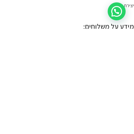
יצירת קשר
מידע על משלוחים:
במידה הפריט במלאי- הוא יימסר לך עד 4 ימי עסקים.
תוכלי לשלוח קישור לעמוד המוצר, תמונה או צילום מסך
בקישור כאן
, ונענה
לך אם הוא קיים במלאי.
במידה והפריט לא במלאי נייצר אותו והוא ימסר עד לך עד 10 ימי עסקים:
עלות שליח עד הבית (לכל חלקי הארץ):
30 ש"ח.
איסוף עצמי:
איסוף עצמי מתבצע מהחנות שלנו ברחוב רמב"ם 18 תל אביב.
א-ה 11:00-17:00
שישי 10:00-14:00
כל הזכויות שמורות CASSOUTO Jewelry & Accessories |
MANTA WEB