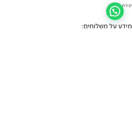
יצירת קשר
מידע על משלוחים:
במידה הפריט במלאי- הוא יימסר לך עד 4 ימי עסקים.
תוכלי לשלוח קישור לעמוד המוצר, תמונה או צילום מסך
בקישור כאן
, ונענה
לך אם הוא קיים במלאי.
במידה והפריט לא במלאי נייצר אותו והוא ימסר עד לך עד 10 ימי עסקים:
עלות שליח עד הבית (לכל חלקי הארץ):
30 ש"ח.
איסוף עצמי:
איסוף עצמי מתבצע מהחנות שלנו ברחוב רמב"ם 18 תל אביב.
א-ה 11:00-17:00
שישי 10:00-14:00
כל הזכויות שמורות CASSOUTO Jewelry & Accessories |
MANTA WEB