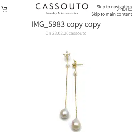
Skip to navigation
תפריט
Skip to main content
IMG_5983 copy copy
On 23.02.26
cassouto