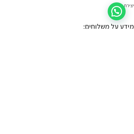
יצירת קשר
מידע על משלוחים:
במידה הפריט במלאי- הוא יימסר לך עד 4 ימי עסקים.
תוכלי לשלוח קישור לעמוד המוצר, תמונה או צילום מסך
בקישור כאן
, ונענה
לך אם הוא קיים במלאי.
במידה והפריט לא במלאי נייצר אותו והוא ימסר עד לך עד 10 ימי עסקים:
עלות שליח עד הבית (לכל חלקי הארץ):
30 ש"ח.
איסוף עצמי:
איסוף עצמי מתבצע מהחנות שלנו ברחוב רמב"ם 18 תל אביב.
א-ה 11:00-17:00
שישי 10:00-14:00
כל הזכויות שמורות CASSOUTO Jewelry & Accessories |
MANTA WEB