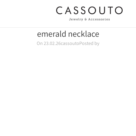
emerald necklace
On 23.02.26
cassouto
Posted by