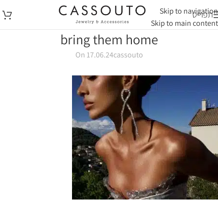
Skip to navigation
תפריט
Skip to main content
bring them home
On 17.06.24
cassouto