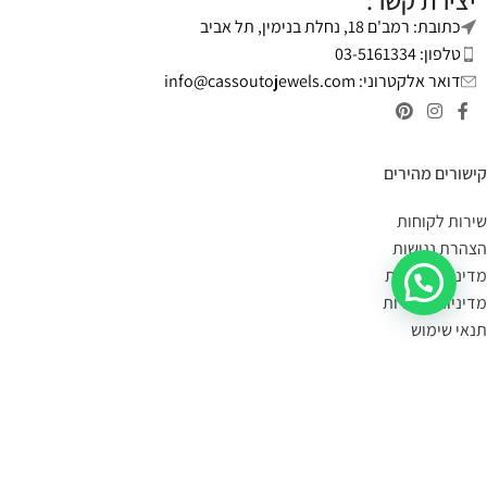
יצירת קשר:
כתובת: רמב'ם 18, נחלת בנימין, תל אביב
טלפון: 03-5161334
דואר אלקטרוני:
info@cassoutojewels.com
קישורים מהירים
שירות לקוחות
הצהרת נגישות
מדיניות פרטיות
מדיניות החזרות
תנאי שימוש
יצירת קשר
מידע על משלוחים:
במידה הפריט במלאי- הוא יימסר לך עד 4 ימי עסקים.
תוכלי לשלוח קישור לעמוד המוצר, תמונה או צילום מסך
בקישור כאן
,
ונענה לך אם הוא קיים במלאי.