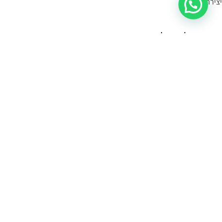
יצירת קשר
מידע על משלוחים:
במידה הפריט במלאי- הוא יימסר לך עד 4 ימי עסקים.
תוכלי לשלוח קישור לעמוד המוצר, תמונה או צילום מסך
בקישור כאן
, ונענה
לך אם הוא קיים במלאי.
במידה והפריט לא במלאי נייצר אותו והוא ימסר עד לך עד 10 ימי עסקים:
עלות שליח עד הבית (לכל חלקי הארץ):
30 ש"ח.
איסוף עצמי:
איסוף עצמי מתבצע מהחנות שלנו ברחוב רמב"ם 18 תל אביב.
א-ה 11:00-17:00
שישי 10:00-14:00
כל הזכויות שמורות CASSOUTO Jewelry & Accessories |
MANTA WEB