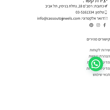
יצירת קשר:
כתובת: רמב'ם 18, נחלת בנימין, תל אביב
טלפון: 03-5161334
דואר אלקטרוני:
info@cassoutojewels.com
קישורים מהירים
שירות לקוחות
הצהרת נגישות
מדיניות פרטיות
מדיניות החזרות
תנאי שימוש
יצירת קשר
מידע על משלוחים:
במידה הפריט במלאי- הוא יימסר לך עד 4 ימי עסקים.
תוכלי לשלוח קישור לעמוד המוצר, תמונה או צילום מסך
בקישור כאן
,
ונענה לך אם הוא קיים במלאי.