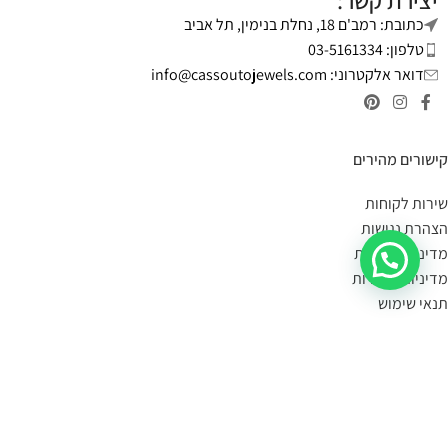
יצירת קשר:
כתובת: רמב'ם 18, נחלת בנימין, תל אביב
טלפון: 03-5161334
דואר אלקטרוני:
info@cassoutojewels.com
קישורים מהירים
שירות לקוחות
הצהרת נגישות
מדיניות פרטיות
מדיניות החזרות
תנאי שימוש
יצירת קשר
מידע על משלוחים:
במידה הפריט במלאי- הוא יימסר לך עד 4 ימי עסקים.
תוכלי לשלוח קישור לעמוד המוצר, תמונה או צילום מסך
בקישור כאן
,
ונענה לך אם הוא קיים במלאי.