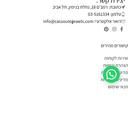
יצירת קשר:
כתובת: רמב'ם 18, נחלת בנימין, תל אביב
טלפון: 03-5161334
דואר אלקטרוני:
info@cassoutojewels.com
קישורים מהירים
שירות לקוחות
הצהרת נגישות
מדיניות פרטיות
מדיניות החזרות
תנאי שימוש
יצירת קשר
מידע על משלוחים:
במידה הפריט במלאי- הוא יימסר לך עד 4 ימי עסקים.
תוכלי לשלוח קישור לעמוד המוצר, תמונה או צילום מסך
בקישור כאן
,
ונענה לך אם הוא קיים במלאי.