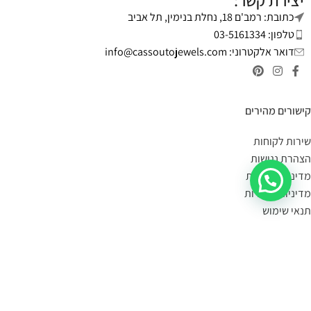
יצירת קשר:
כתובת: רמב'ם 18, נחלת בנימין, תל אביב
טלפון: 03-5161334
דואר אלקטרוני:
info@cassoutojewels.com
קישורים מהירים
שירות לקוחות
הצהרת נגישות
מדיניות פרטיות
מדיניות החזרות
תנאי שימוש
יצירת קשר
מידע על משלוחים:
במידה הפריט במלאי- הוא יימסר לך עד 4 ימי עסקים.
תוכלי לשלוח קישור לעמוד המוצר, תמונה או צילום מסך
בקישור כאן
,
ונענה לך אם הוא קיים במלאי.