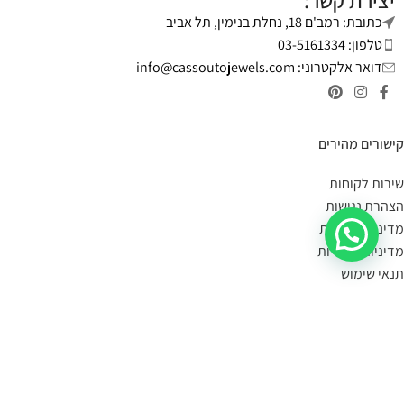
יצירת קשר:
כתובת: רמב'ם 18, נחלת בנימין, תל אביב
טלפון: 03-5161334
דואר אלקטרוני:
info@cassoutojewels.com
קישורים מהירים
שירות לקוחות
הצהרת נגישות
מדיניות פרטיות
מדיניות החזרות
תנאי שימוש
יצירת קשר
מידע על משלוחים:
במידה הפריט במלאי- הוא יימסר לך עד 4 ימי עסקים.
תוכלי לשלוח קישור לעמוד המוצר, תמונה או צילום מסך
בקישור כאן
,
ונענה לך אם הוא קיים במלאי.