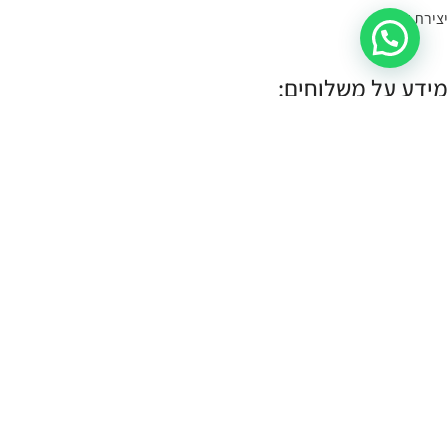
יצירת קשר
מידע על משלוחים:
במידה הפריט במלאי- הוא יימסר לך עד 4 ימי עסקים.
תוכלי לשלוח קישור לעמוד המוצר, תמונה או צילום מסך
בקישור כאן
, ונענה
לך אם הוא קיים במלאי.
במידה והפריט לא במלאי נייצר אותו והוא ימסר עד לך עד 10 ימי עסקים:
עלות שליח עד הבית (לכל חלקי הארץ):
30 ש"ח.
איסוף עצמי:
איסוף עצמי מתבצע מהחנות שלנו ברחוב רמב"ם 18 תל אביב.
א-ה 11:00-17:00
שישי 10:00-14:00
כל הזכויות שמורות CASSOUTO Jewelry & Accessories |
MANTA WEB