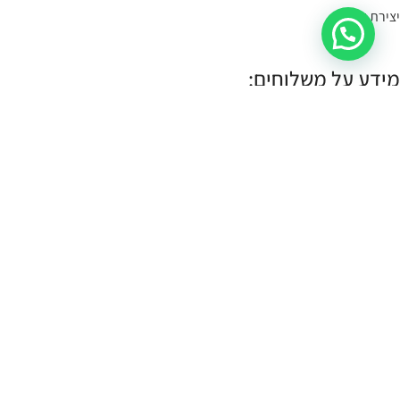
יצירת קשר
מידע על משלוחים:
במידה הפריט במלאי- הוא יימסר לך עד 4 ימי עסקים.
תוכלי לשלוח קישור לעמוד המוצר, תמונה או צילום מסך
בקישור כאן
, ונענה
לך אם הוא קיים במלאי.
במידה והפריט לא במלאי נייצר אותו והוא ימסר עד לך עד 10 ימי עסקים:
עלות שליח עד הבית (לכל חלקי הארץ):
30 ש"ח.
איסוף עצמי:
איסוף עצמי מתבצע מהחנות שלנו ברחוב רמב"ם 18 תל אביב.
א-ה 11:00-17:00
שישי 10:00-14:00
כל הזכויות שמורות CASSOUTO Jewelry & Accessories |
MANTA WEB