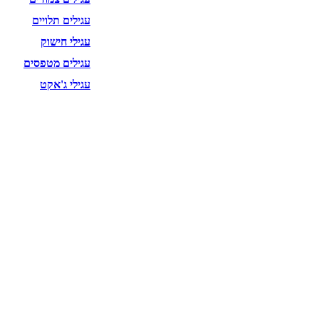
עגילים תלויים
עגילי חישוק
עגילים מטפסים
עגילי ג'אקט
שרשראות
טבעות
צמידים
אביזרים לשיער
GIFT CARD
הסיפור שלנו
סלבס
כלות מפורסמות עונדות קסוטו