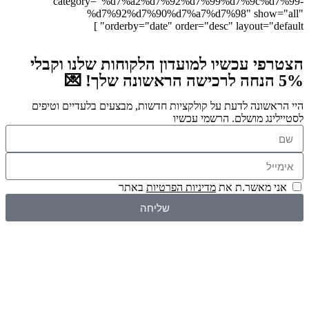
category="%d7%a2%d7%92%d7%99%d7%9c%d7%99-
%d7%92%d7%90%d7%a7%d7%98" show="all"
orderby="date" order="desc" layout="default" ]
הצטרפי עכשיו למועדון הלקוחות שלנו וקבלי
5% הנחה לרכישה הראשונה שלך! 💌
היי הראשונה לדעת על קולקציות חדשות, מבצעים בלעדיים וטיפים
לסטיילינג מושלם. הרשמי עכשיו
אני מאשר.ת את
מדיניות הפרטיות
באתר
שליחה