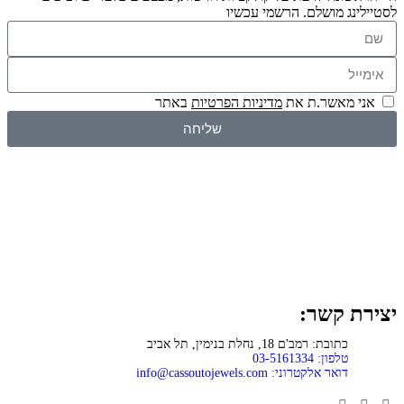
לסטיילינג מושלם. הרשמי עכשיו
אני מאשר.ת את
מדיניות הפרטיות
באתר
שליחה
יצירת קשר:
כתובת: רמב'ם 18, נחלת בנימין, תל אביב
טלפון: 03-5161334
דואר אלקטרוני:
info@cassoutojewels.com