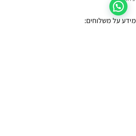
מידע על משלוחים:
במידה הפריט במלאי- הוא יימסר לך עד 4 ימי עסקים.
תוכלי לשלוח קישור לעמוד המוצר, תמונה או צילום מסך
בקישור כאן
, ונענה
לך אם הוא קיים במלאי.
במידה והפריט לא במלאי נייצר אותו והוא ימסר עד לך עד 10 ימי עסקים:
עלות שליח עד הבית (לכל חלקי הארץ):
30 ש"ח.
איסוף עצמי:
איסוף עצמי מתבצע מהחנות שלנו ברחוב רמב"ם 18 תל אביב.
א-ה 11:00-17:00
שישי 10:00-14:00
כל הזכויות שמורות CASSOUTO Jewelry & Accessories |
MANTA WEB