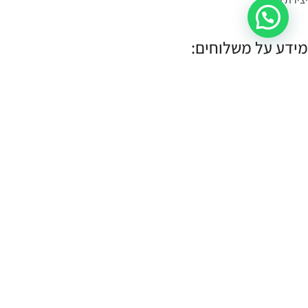
מידע על משלוחים:
במידה הפריט במלאי- הוא יימסר לך עד 4 ימי עסקים.
תוכלי לשלוח קישור לעמוד המוצר, תמונה או צילום מסך
בקישור כאן
, ונענה
לך אם הוא קיים במלאי.
במידה והפריט לא במלאי נייצר אותו והוא ימסר עד לך עד 10 ימי עסקים:
עלות שליח עד הבית (לכל חלקי הארץ):
30 ש"ח.
איסוף עצמי:
איסוף עצמי מתבצע מהחנות שלנו ברחוב רמב"ם 18 תל אביב.
א-ה 11:00-17:00
שישי 10:00-14:00
כל הזכויות שמורות CASSOUTO Jewelry & Accessories |
MANTA WEB